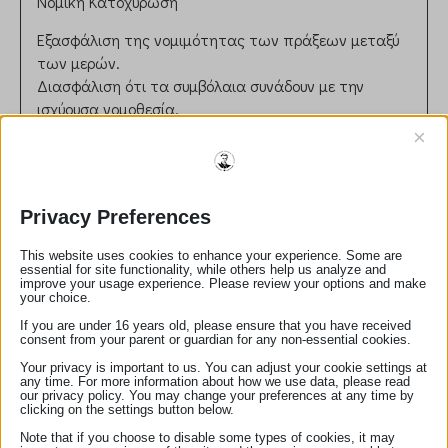
Νομική Κατοχύρωση
Εξασφάλιση της νομιμότητας των πράξεων μεταξύ
των μερών.
Διασφάλιση ότι τα συμβόλαια συνάδουν με την
ισχύουσα νομοθεσία.
Ρόλος στη Δικαιοσύνη
×
Συμβολή στην πρόληψη νομικών διαφορών μέσω
σωστής διατύπωσης και επικύρωσης εγγράφων.
Παροχή ανεξάρτητης και αντικειμενικής συμβουλής
Privacy Preferences
στους πελάτες.
This website uses cookies to enhance your experience. Some are
Ηθικές και Επαγγελματικές Αρχές
essential for site functionality, while others help us analyze and
improve your usage experience. Please review your options and make
Τήρηση απορρήτου και εχεμύθειας.
your choice.
Αμεροληψία και ευθυκρισία στη διεκπεραίωση των
If you are under 16 years old, please ensure that you have received
consent from your parent or guardian for any non-essential cookies.
καθηκόντων.
Your privacy is important to us. You can adjust your cookie settings at
Αριθμός Μητρώου:
175
any time. For more information about how we use data, please read
our privacy policy. You may change your preferences at any time by
email:
floropoulouath@yahoo.gr
clicking on the settings button below.
τηλέφωνο:
2710222082
Note that if you choose to disable some types of cookies, it may