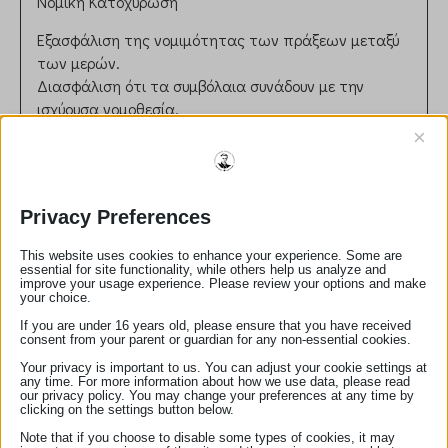
Νομική Κατοχύρωση
Εξασφάλιση της νομιμότητας των πράξεων μεταξύ
των μερών.
Διασφάλιση ότι τα συμβόλαια συνάδουν με την
ισχύουσα νομοθεσία.
Ρόλος στη Δικαιοσύνη
×
Συμβολή στην πρόληψη νομικών διαφορών μέσω
σωστής διατύπωσης και επικύρωσης εγγράφων.
Παροχή ανεξάρτητης και αντικειμενικής συμβουλής
Privacy Preferences
στους πελάτες.
This website uses cookies to enhance your experience. Some are
Ηθικές και Επαγγελματικές Αρχές
essential for site functionality, while others help us analyze and
improve your usage experience. Please review your options and make
Τήρηση απορρήτου και εχεμύθειας.
your choice.
Αμεροληψία και ευθυκρισία στη διεκπεραίωση των
If you are under 16 years old, please ensure that you have received
consent from your parent or guardian for any non-essential cookies.
καθηκόντων.
Your privacy is important to us. You can adjust your cookie settings at
Αριθμός Μητρώου:
323
any time. For more information about how we use data, please read
our privacy policy. You may change your preferences at any time by
email:
nasiapoulimenou@hotmail.com
clicking on the settings button below.
τηλέφωνο:
2755023333
Note that if you choose to disable some types of cookies, it may