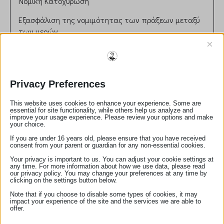
Νομική Κατοχύρωση
Εξασφάλιση της νομιμότητας των πράξεων μεταξύ
των μερών.
Διασφάλιση ότι τα συμβόλαια συνάδουν με την
×
ισχύουσα νομοθεσία.
Ρόλος στη Δικαιοσύνη
Privacy Preferences
Συμβολή στην πρόληψη νομικών διαφορών μέσω
σωστής διατύπωσης και επικύρωσης εγγράφων.
This website uses cookies to enhance your experience. Some are
Παροχή ανεξάρτητης και αντικειμενικής συμβουλής
essential for site functionality, while others help us analyze and
improve your usage experience. Please review your options and make
στους πελάτες.
your choice.
Ηθικές και Επαγγελματικές Αρχές
If you are under 16 years old, please ensure that you have received
consent from your parent or guardian for any non-essential cookies.
Τήρηση απορρήτου και εχεμύθειας.
Αμεροληψία και ευθυκρισία στη διεκπεραίωση των
Your privacy is important to us. You can adjust your cookie settings at
any time. For more information about how we use data, please read
καθηκόντων.
our privacy policy. You may change your preferences at any time by
clicking on the settings button below.
Αριθμός Μητρώου:
100
Note that if you choose to disable some types of cookies, it may
email:
ypothikofilakeioevas@gmail.com
impact your experience of the site and the services we are able to
offer.
τηλέφωνο:
2722041550