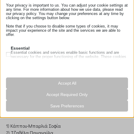
ιστοσελίδα:
Your privacy is important to us. You can adjust your cookie settings at
Διεύθυνση:
Καποδιστρίου 28, Άργος 21200
any time. For more information about how we use data, please read
our privacy policy. You may change your preferences at any time by
Διατηρεί το Αρχείο
clicking on the settings button below.
Note that if you choose to disable some types of cookies, it may
1) Κάππου-Μπαρλιά Σοφία
impact your experience of the site and the services we are able to
offer.
Essential
2) Τζαβέλα Παναγούλα
Essential cookies and services enable basic functions and are
necessary for the proper functioning of the website. These cookies
and services do not require user permission according to GDPR.
Show details
Analytics
3) Σαλεσιώτης Στυλιανός
Statistics cookies collect usage information, enabling us to gain
mhcookie
insights into how our visitors interact with our website.
Accept All
wordpress_logged_in_*
Show details
Accept Required Only
Marketing
wordpress_test_cookie
4) Γκιτζίρης Σωκράτης
Marketing services are used by third-party advertisers or publishers
_ga
wp_lang
to display personalized ads. They do this by tracking visitors
Save Preferences
across websites.
_ga_*
wp-settings-*
Στοιχεία Αρχείου:
Show details
_hjsessionuser_*
wp-settings-time-*
Media
1) Κάππου-Μπαρλιά Σοφία
last_pys_landing_page
These cookies and services are necessary to display certain media
_clck
ssn.gr
elements, such as embedded videos, maps, social media posts,
2) Τζαβέλα Παναγούλα
last_pysTrafficSource
etc.