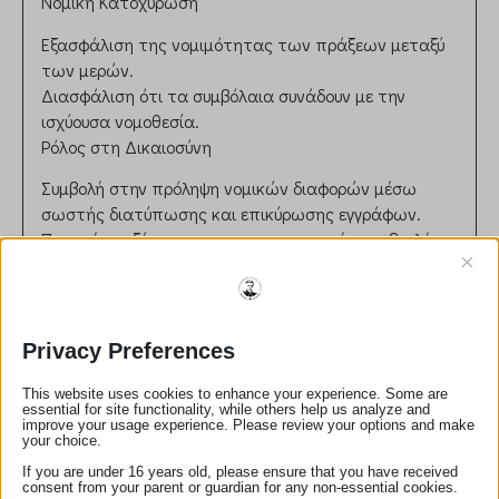
Νομική Κατοχύρωση
Εξασφάλιση της νομιμότητας των πράξεων μεταξύ
των μερών.
Διασφάλιση ότι τα συμβόλαια συνάδουν με την
ισχύουσα νομοθεσία.
Ρόλος στη Δικαιοσύνη
Συμβολή στην πρόληψη νομικών διαφορών μέσω
σωστής διατύπωσης και επικύρωσης εγγράφων.
Παροχή ανεξάρτητης και αντικειμενικής συμβουλής
×
στους πελάτες.
Ηθικές και Επαγγελματικές Αρχές
Τήρηση απορρήτου και εχεμύθειας.
Privacy Preferences
Αμεροληψία και ευθυκρισία στη διεκπεραίωση των
καθηκόντων.
This website uses cookies to enhance your experience. Some are
essential for site functionality, while others help us analyze and
Αριθμός Μητρώου:
164
improve your usage experience. Please review your options and make
your choice.
email:
kmpompos@otenet.gr
If you are under 16 years old, please ensure that you have received
τηλέφωνο:
2751022564
consent from your parent or guardian for any non-essential cookies.