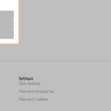
r visitors
nalized
 as
her
Χρήσιμα
Όροι Χρήσης
Πολιτική Απορρήτου
Πολιτική Cookies