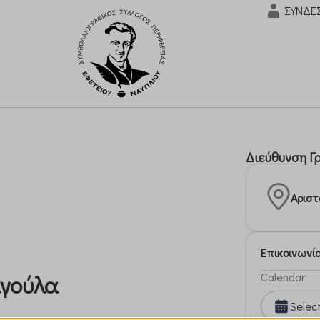
ΣΥΝΔΕ
Διεύθυνση Γ
Αριστ
Επικοινωνί
Calendar
αγούλα
Selec