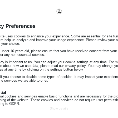
cy Preferences
ite uses cookies to enhance your experience. Some are essential for site func
ers help us analyze and improve your usage experience. Please review your o
ακινήτων.
 your choice.
e under 16 years old, please ensure that you have received consent from your 
for any non-essential cookies.
acy is important to us. You can adjust your cookie settings at any time. For m
ύ των μερών.
on about how we use data, please read our privacy policy. You may change yo
es at any time by clicking on the settings button below.
ύουσα νομοθεσία.
 if you choose to disable some types of cookies, it may impact your experien
he services we are able to offer.
ωστής διατύπωσης και επικύρωσης εγγράφων.
 στους πελάτες.
tial
ial cookies and services enable basic functions and are necessary for the pr
oning of the website. These cookies and services do not require user permissi
ing to GDPR.
Show details
 καθηκόντων.
tics