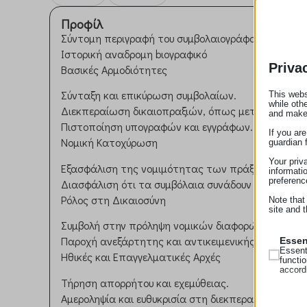
Προφίλ
Σύντομη περιγραφή του συμβολαιογράφου.
Ιστορική αναδρομη bιογραφικό
Priva
Βασικές Αρμοδιότητες
Σύνταξη και επικύρωση συμβολαίων.
This webs
while oth
Διεκπεραίωση δικαιοπραξιών, όπως μεταβιβάσεις 
and make
Πιστοποίηση υπογραφών και εγγράφων.
If you ar
Νομική Κατοχύρωση
guardian 
Your priv
Εξασφάλιση της νομιμότητας των πράξεων μεταξ
informati
preferenc
Διασφάλιση ότι τα συμβόλαια συνάδουν με την ισχ
Ρόλος στη Δικαιοσύνη
Note that
site and t
Συμβολή στην πρόληψη νομικών διαφορών μέσω σ
Παροχή ανεξάρτητης και αντικειμενικής συμβουλής
Essen
Essent
Ηθικές και Επαγγελματικές Αρχές
functi
accord
Τήρηση απορρήτου και εχεμύθειας.
Αμεροληψία και ευθυκρισία στη διεκπεραίωση των
Analy