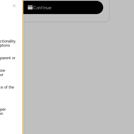
×
Continue
tionality,
ptions
parent or
ore
ur
ce of the
oper
on