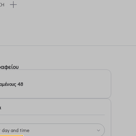
ΣΗ
ραφείου
ομένους 48
α
t day and time