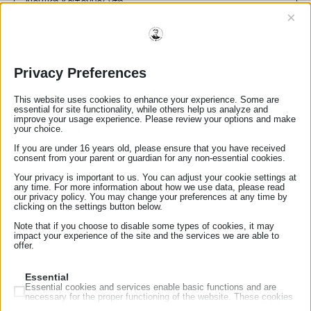
Νομική Κατοχύρωση
×
Εξασφάλιση της νομιμότητας των πράξεων μεταξύ
των μερών.
Διασφάλιση ότι τα συμβόλαια συνάδουν με την
Privacy Preferences
ισχύουσα νομοθεσία.
Ρόλος στη Δικαιοσύνη
This website uses cookies to enhance your experience. Some are
essential for site functionality, while others help us analyze and
Συμβολή στην πρόληψη νομικών διαφορών μέσω
improve your usage experience. Please review your options and make
your choice.
σωστής διατύπωσης και επικύρωσης εγγράφων.
Παροχή ανεξάρτητης και αντικειμενικής συμβουλής
If you are under 16 years old, please ensure that you have received
consent from your parent or guardian for any non-essential cookies.
στους πελάτες.
Your privacy is important to us. You can adjust your cookie settings at
Ηθικές και Επαγγελματικές Αρχές
any time. For more information about how we use data, please read
our privacy policy. You may change your preferences at any time by
Τήρηση απορρήτου και εχεμύθειας.
clicking on the settings button below.
Αμεροληψία και ευθυκρισία στη διεκπεραίωση των
Note that if you choose to disable some types of cookies, it may
impact your experience of the site and the services we are able to
καθηκόντων.
offer.
Αριθμός Μητρώου:
298
Essential
email:
panosliarakos@yahoo.gr
Essential cookies and services enable basic functions and are
τηλέφωνο:
6979118524
necessary for the proper functioning of the website. These cookies
and services do not require user permission according to GDPR.