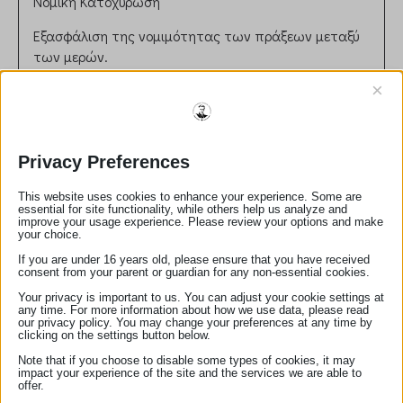
Νομική Κατοχύρωση
Εξασφάλιση της νομιμότητας των πράξεων μεταξύ
των μερών.
Διασφάλιση ότι τα συμβόλαια συνάδουν με την
×
ισχύουσα νομοθεσία.
Ρόλος στη Δικαιοσύνη
Συμβολή στην πρόληψη νομικών διαφορών μέσω
Privacy Preferences
σωστής διατύπωσης και επικύρωσης εγγράφων.
Παροχή ανεξάρτητης και αντικειμενικής συμβουλής
This website uses cookies to enhance your experience. Some are
essential for site functionality, while others help us analyze and
στους πελάτες.
improve your usage experience. Please review your options and make
Ηθικές και Επαγγελματικές Αρχές
your choice.
If you are under 16 years old, please ensure that you have received
Τήρηση απορρήτου και εχεμύθειας.
consent from your parent or guardian for any non-essential cookies.
Αμεροληψία και ευθυκρισία στη διεκπεραίωση των
Your privacy is important to us. You can adjust your cookie settings at
καθηκόντων.
any time. For more information about how we use data, please read
our privacy policy. You may change your preferences at any time by
clicking on the settings button below.
Αριθμός Μητρώου:
277
Note that if you choose to disable some types of cookies, it may
email:
annakoutrouli@aknotary.gr
impact your experience of the site and the services we are able to
τηλέφωνο:
2744022211
offer.