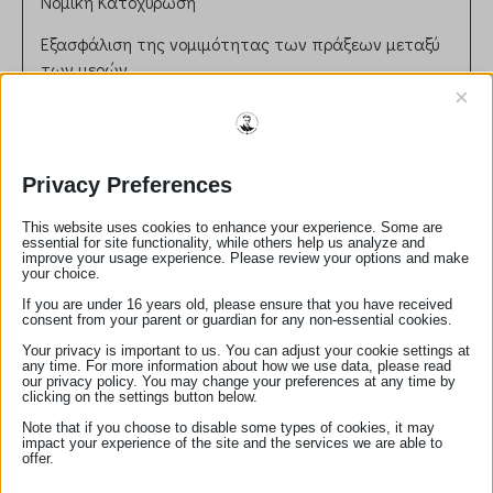
Νομική Κατοχύρωση
Εξασφάλιση της νομιμότητας των πράξεων μεταξύ
των μερών.
Διασφάλιση ότι τα συμβόλαια συνάδουν με την
×
ισχύουσα νομοθεσία.
Ρόλος στη Δικαιοσύνη
Privacy Preferences
Συμβολή στην πρόληψη νομικών διαφορών μέσω
σωστής διατύπωσης και επικύρωσης εγγράφων.
This website uses cookies to enhance your experience. Some are
Παροχή ανεξάρτητης και αντικειμενικής συμβουλής
essential for site functionality, while others help us analyze and
improve your usage experience. Please review your options and make
στους πελάτες.
your choice.
Ηθικές και Επαγγελματικές Αρχές
If you are under 16 years old, please ensure that you have received
consent from your parent or guardian for any non-essential cookies.
Τήρηση απορρήτου και εχεμύθειας.
Αμεροληψία και ευθυκρισία στη διεκπεραίωση των
Your privacy is important to us. You can adjust your cookie settings at
any time. For more information about how we use data, please read
καθηκόντων.
our privacy policy. You may change your preferences at any time by
clicking on the settings button below.
Αριθμός Μητρώου:
270
Note that if you choose to disable some types of cookies, it may
email:
el.koureta@gmail.com
impact your experience of the site and the services we are able to
offer.
τηλέφωνο:
2710222090