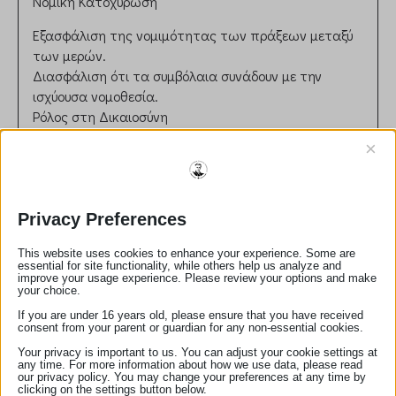
Νομική Κατοχύρωση
Εξασφάλιση της νομιμότητας των πράξεων μεταξύ
των μερών.
Διασφάλιση ότι τα συμβόλαια συνάδουν με την
ισχύουσα νομοθεσία.
Ρόλος στη Δικαιοσύνη
×
Συμβολή στην πρόληψη νομικών διαφορών μέσω
σωστής διατύπωσης και επικύρωσης εγγράφων.
Παροχή ανεξάρτητης και αντικειμενικής συμβουλής
στους πελάτες.
Privacy Preferences
Ηθικές και Επαγγελματικές Αρχές
This website uses cookies to enhance your experience. Some are
Τήρηση απορρήτου και εχεμύθειας.
essential for site functionality, while others help us analyze and
improve your usage experience. Please review your options and make
Αμεροληψία και ευθυκρισία στη διεκπεραίωση των
your choice.
καθηκόντων.
If you are under 16 years old, please ensure that you have received
consent from your parent or guardian for any non-essential cookies.
Αριθμός Μητρώου:
300
Your privacy is important to us. You can adjust your cookie settings at
email:
m.kozoboli@hotmail.com
any time. For more information about how we use data, please read
τηλέφωνο:
2721022626
our privacy policy. You may change your preferences at any time by
clicking on the settings button below.