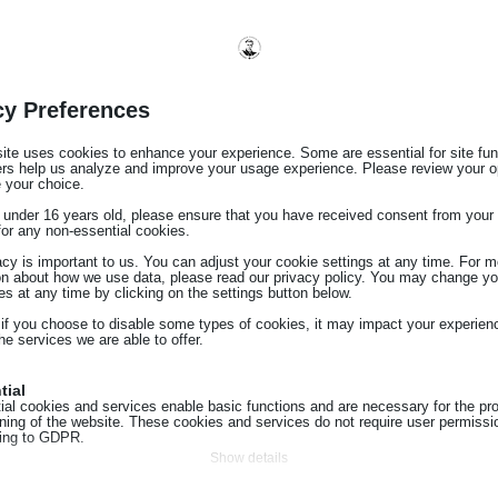
cy Preferences
ite uses cookies to enhance your experience. Some are essential for site func
ers help us analyze and improve your usage experience. Please review your o
ακινήτων.
 your choice.
e under 16 years old, please ensure that you have received consent from your 
for any non-essential cookies.
acy is important to us. You can adjust your cookie settings at any time. For m
ύ των μερών.
on about how we use data, please read our privacy policy. You may change yo
es at any time by clicking on the settings button below.
ύουσα νομοθεσία.
 if you choose to disable some types of cookies, it may impact your experien
he services we are able to offer.
ωστής διατύπωσης και επικύρωσης εγγράφων.
 στους πελάτες.
tial
ial cookies and services enable basic functions and are necessary for the pr
oning of the website. These cookies and services do not require user permissi
ing to GDPR.
Show details
 καθηκόντων.
tics