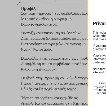
Προφίλ
Σύντομη περιγραφή του συμβολαιογράφου.
Ιστορική αναδρομη bιογραφικό
Priva
Βασικές Αρμοδιότητες
Σύνταξη και επικύρωση συμβολαίων.
This webs
while oth
Διεκπεραίωση δικαιοπραξιών, όπως μεταβιβάσεις 
and make
Πιστοποίηση υπογραφών και εγγράφων.
If you ar
Νομική Κατοχύρωση
guardian 
Your priv
Εξασφάλιση της νομιμότητας των πράξεων μεταξ
informati
preferenc
Διασφάλιση ότι τα συμβόλαια συνάδουν με την ισχ
Ρόλος στη Δικαιοσύνη
Note that
site and t
Συμβολή στην πρόληψη νομικών διαφορών μέσω σ
Παροχή ανεξάρτητης και αντικειμενικής συμβουλής
Essen
Essent
Ηθικές και Επαγγελματικές Αρχές
functi
accord
Τήρηση απορρήτου και εχεμύθειας.
Αμεροληψία και ευθυκρισία στη διεκπεραίωση των
Analy