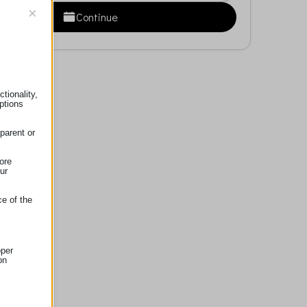
×
Continue
tionality,
ptions
parent or
ore
ur
ce of the
oper
on