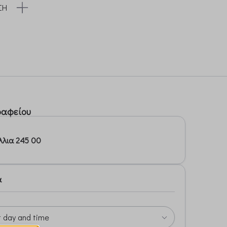
ΣΗ
ραφείου
λλια 245 00
α
t day and time