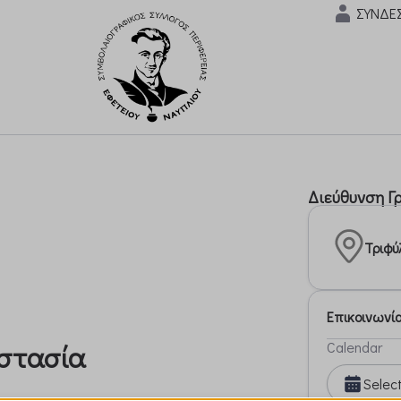
ΣΥΝΔΕ
Διεύθυνση Γ
Τριφύ
Επικοινωνί
Calendar
αστασία
Selec