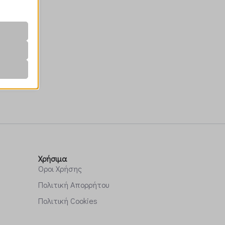
r visitors
nalized
 as
her
Χρήσιμα
Όροι Χρήσης
Πολιτική Απορρήτου
Πολιτική Cookies