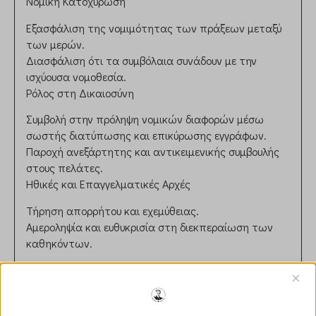
Νομική Κατοχύρωση
Εξασφάλιση της νομιμότητας των πράξεων μεταξύ
των μερών.
Διασφάλιση ότι τα συμβόλαια συνάδουν με την
ισχύουσα νομοθεσία.
Ρόλος στη Δικαιοσύνη
Συμβολή στην πρόληψη νομικών διαφορών μέσω
σωστής διατύπωσης και επικύρωσης εγγράφων.
Παροχή ανεξάρτητης και αντικειμενικής συμβουλής
στους πελάτες.
Ηθικές και Επαγγελματικές Αρχές
Τήρηση απορρήτου και εχεμύθειας.
Αμεροληψία και ευθυκρισία στη διεκπεραίωση των
καθηκόντων.
Αριθμός Μητρώου:
×
15zafiropouloskostas65@gmail.com7
email:
zafiropouloskostas65@gmail.com