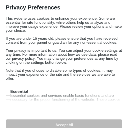
τηλέφωνο:
2741076975
Privacy Preferences
ιστοσελίδα:
Διεύθυνση:
Καλιάνοι Κορινθίας 200 01
This website uses cookies to enhance your experience. Some are
essential for site functionality, while others help us analyze and
Διατηρεί το Αρχείο
improve your usage experience. Please review your options and make
your choice.
1) Οικονομόπουλος Γεώργιος
If you are under 16 years old, please ensure that you have received
consent from your parent or guardian for any non-essential cookies.
Your privacy is important to us. You can adjust your cookie settings at
any time. For more information about how we use data, please read
2) Οικονομόπουλος Γεώργιος
our privacy policy. You may change your preferences at any time by
clicking on the settings button below.
Note that if you choose to disable some types of cookies, it may
impact your experience of the site and the services we are able to
3) Λεβαντής Κων/νος
offer.
Essential
Essential cookies and services enable basic functions and are
necessary for the proper functioning of the website. These cookies
4) Ζιάννης Ηλίας
and services do not require user permission according to GDPR.
Show details
Analytics
Statistics cookies collect usage information, enabling us to gain
5) Κοντογιάννης Γεώργιος
mhcookie
insights into how our visitors interact with our website.
Accept All