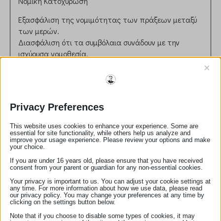
Νομική Κατοχύρωση
Εξασφάλιση της νομιμότητας των πράξεων μεταξύ
των μερών.
Διασφάλιση ότι τα συμβόλαια συνάδουν με την
ισχύουσα νομοθεσία.
Ρόλος στη Δικαιοσύνη
×
Συμβολή στην πρόληψη νομικών διαφορών μέσω
σωστής διατύπωσης και επικύρωσης εγγράφων.
Παροχή ανεξάρτητης και αντικειμενικής συμβουλής
Privacy Preferences
στους πελάτες.
This website uses cookies to enhance your experience. Some are
Ηθικές και Επαγγελματικές Αρχές
essential for site functionality, while others help us analyze and
improve your usage experience. Please review your options and make
Τήρηση απορρήτου και εχεμύθειας.
your choice.
Αμεροληψία και ευθυκρισία στη διεκπεραίωση των
If you are under 16 years old, please ensure that you have received
consent from your parent or guardian for any non-essential cookies.
καθηκόντων.
Your privacy is important to us. You can adjust your cookie settings at
Αριθμός Μητρώου:
309
any time. For more information about how we use data, please read
our privacy policy. You may change your preferences at any time by
email:
katerinadima6@gmail.com
clicking on the settings button below.
τηλέφωνο:
2753031245
Note that if you choose to disable some types of cookies, it may