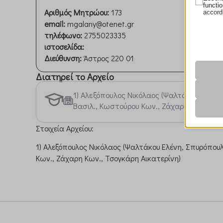
functi
Αριθμός Μητρώου:
173
accord
email:
mgalany@otenet.gr
Analy
τηλέφωνο:
2755023335
Statist
mhcook
ιστοσελίδα:
interac
Διεύθυνση:
Άστρος 220 01
wordpre
Marke
wordpre
Διατηρεί το Αρχείο
Market
_ga
wp_lan
ads. T
_ga_*
1) Αλεξόπουλος Νικόλαος (Ψαλτάκου Ελένη
wp-sett
Βασιλ., Κωστούρου Κων., Ζάχαρη Κων., Τσ
Medi
_hjsess
wp-sett
These 
_clck
last_py
embedd
ssn.gr
Στοιχεία Αρχείου:
_fbp
last_py
www.ss
Other
_gcl_au
1) Αλεξόπουλος Νικόλαος (Ψαλτάκου Ελένη, Σπυρόπουλ
pys_firs
This ca
fonts.g
specifi
Κων., Ζάχαρη Κων., Τσογκάρη Αικατερίνη)
pys_lan
fonts.g
pys_ses
maps.g
pys_sta
encheve
maps.g
pysTraf
i18next
maps.gs
static.c
Microso
www.go