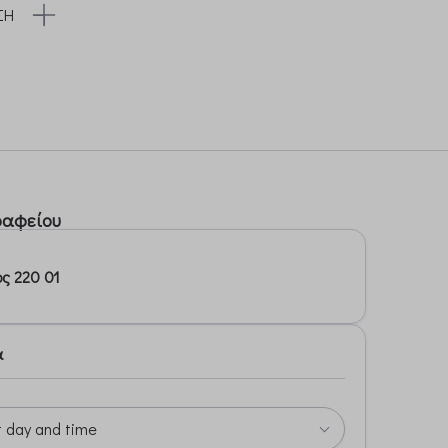
ΣΗ
ραφείου
ς 220 01
α
t day and time