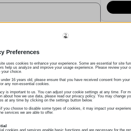
ακινήτων.
cy Preferences
ite uses cookies to enhance your experience. Some are essential for site func
ers help us analyze and improve your usage experience. Please review your o
ύ των μερών.
 your choice.
ύουσα νομοθεσία.
e under 16 years old, please ensure that you have received consent from your 
for any non-essential cookies.
acy is important to us. You can adjust your cookie settings at any time. For m
ωστής διατύπωσης και επικύρωσης εγγράφων.
on about how we use data, please read our privacy policy. You may change yo
es at any time by clicking on the settings button below.
 στους πελάτες.
 if you choose to disable some types of cookies, it may impact your experien
he services we are able to offer.
tial
 καθηκόντων.
ial cookies and services enable basic functions and are necessary for the pr