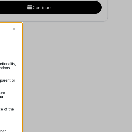
Continue
×
tionality,
ptions
parent or
ore
ur
ce of the
oper