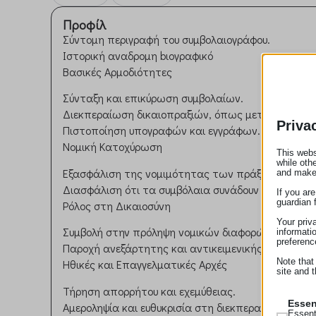
Προφίλ
Σύντομη περιγραφή του συμβολαιογράφου.
Ιστορική αναδρομη bιογραφικό
Βασικές Αρμοδιότητες
Σύνταξη και επικύρωση συμβολαίων.
Διεκπεραίωση δικαιοπραξιών, όπως μεταβιβάσεις 
Priva
Πιστοποίηση υπογραφών και εγγράφων.
Νομική Κατοχύρωση
This webs
while oth
Εξασφάλιση της νομιμότητας των πράξεων μεταξ
and make
Διασφάλιση ότι τα συμβόλαια συνάδουν με την ισχ
If you ar
guardian 
Ρόλος στη Δικαιοσύνη
Your priv
Συμβολή στην πρόληψη νομικών διαφορών μέσω σ
informati
preferenc
Παροχή ανεξάρτητης και αντικειμενικής συμβουλής
Note that
Ηθικές και Επαγγελματικές Αρχές
site and t
Τήρηση απορρήτου και εχεμύθειας.
Essen
Αμεροληψία και ευθυκρισία στη διεκπεραίωση των
Essent