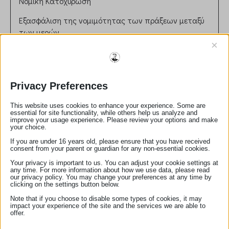
Νομική Κατοχύρωση
Εξασφάλιση της νομιμότητας των πράξεων μεταξύ
των μερών.
Διασφάλιση ότι τα συμβόλαια συνάδουν με την
×
ισχύουσα νομοθεσία.
Ρόλος στη Δικαιοσύνη
Privacy Preferences
Συμβολή στην πρόληψη νομικών διαφορών μέσω
σωστής διατύπωσης και επικύρωσης εγγράφων.
This website uses cookies to enhance your experience. Some are
Παροχή ανεξάρτητης και αντικειμενικής συμβουλής
essential for site functionality, while others help us analyze and
improve your usage experience. Please review your options and make
στους πελάτες.
your choice.
Ηθικές και Επαγγελματικές Αρχές
If you are under 16 years old, please ensure that you have received
consent from your parent or guardian for any non-essential cookies.
Τήρηση απορρήτου και εχεμύθειας.
Αμεροληψία και ευθυκρισία στη διεκπεραίωση των
Your privacy is important to us. You can adjust your cookie settings at
any time. For more information about how we use data, please read
καθηκόντων.
our privacy policy. You may change your preferences at any time by
clicking on the settings button below.
Αριθμός Μητρώου:
317
Note that if you choose to disable some types of cookies, it may
email:
mariandrian79@gmail.com
impact your experience of the site and the services we are able to
offer.
τηλέφωνο:
2721088365