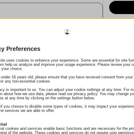
ακινήτων.
cy Preferences
ite uses cookies to enhance your experience. Some are essential for site func
ers help us analyze and improve your usage experience. Please review your o
 your choice.
ύ των μερών.
e under 16 years old, please ensure that you have received consent from your 
ύουσα νομοθεσία.
for any non-essential cookies.
acy is important to us. You can adjust your cookie settings at any time. For m
on about how we use data, please read our privacy policy. You may change yo
ωστής διατύπωσης και επικύρωσης εγγράφων.
es at any time by clicking on the settings button below.
 στους πελάτες.
 if you choose to disable some types of cookies, it may impact your experien
he services we are able to offer.
tial
ial cookies and services enable basic functions and are necessary for the pr
 καθηκόντων.
oning of the website. These cookies and services do not require user permissi