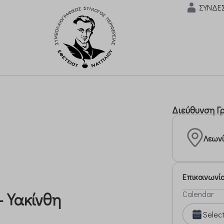
ΣΥΝΔΕ
Διεύθυνση Γ
Λεωνί
Επικοινωνί
Calendar
- Υακίνθη
Selec