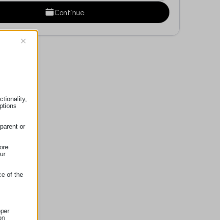
Continue
×
tionality,
ptions
parent or
ore
ur
ce of the
oper
on