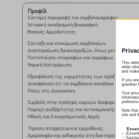
Προφίλ
Σύντομη περιγραφή του συμβολαιογράφου.
Ιστορική αναδρομική βιογραφική
Βασικές Αρμοδιότητες
Σύνταξη και επικύρωση συμβολαίων.
Διεκπεραίωση δικαιοπραξιών, όπως μεταβιβάσεις 
Priva
Πιστοποίηση υπογραφών και εγγράφων.
This webs
Νομική Κατοχύρωση
while oth
and make
Εξασφάλιση της νομιμότητας των πράξεων μεταξ
If you ar
Διασφάλιση ότι τα συμβόλαια συνάδουν με την ισχ
guardian 
Ρόλος στη Δικαιοσύνη
Your priv
informati
Συμβολή στην πρόληψη νομικών διαφορών μέσω σ
preferenc
Παροχή ανεξάρτητης και αντικειμενικής συμβουλής
Note that
site and t
Ηθικές και Επαγγελματικές Αρχές
Τήρηση απορρήτου και εχεμύθειας.
Essen
Essent
Αμεροληψία και ευθυκρισία στη διεκπεραίωση των
functi