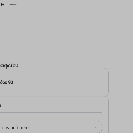
ΣΗ
ραφείου
δου 93
α
t day and time