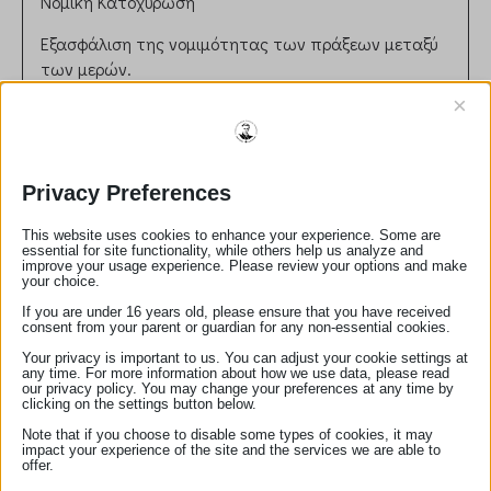
Νομική Κατοχύρωση
Εξασφάλιση της νομιμότητας των πράξεων μεταξύ
των μερών.
Διασφάλιση ότι τα συμβόλαια συνάδουν με την
×
ισχύουσα νομοθεσία.
Ρόλος στη Δικαιοσύνη
Συμβολή στην πρόληψη νομικών διαφορών μέσω
Privacy Preferences
σωστής διατύπωσης και επικύρωσης εγγράφων.
Παροχή ανεξάρτητης και αντικειμενικής συμβουλής
This website uses cookies to enhance your experience. Some are
essential for site functionality, while others help us analyze and
στους πελάτες.
improve your usage experience. Please review your options and make
your choice.
Ηθικές και Επαγγελματικές Αρχές
If you are under 16 years old, please ensure that you have received
Τήρηση απορρήτου και εχεμύθειας.
consent from your parent or guardian for any non-essential cookies.
Αμεροληψία και ευθυκρισία στη διεκπεραίωση των
Your privacy is important to us. You can adjust your cookie settings at
any time. For more information about how we use data, please read
καθηκόντων.
our privacy policy. You may change your preferences at any time by
clicking on the settings button below.
Αριθμός Μητρώου:
325
Note that if you choose to disable some types of cookies, it may
email:
alexakian@yahoo.gr
impact your experience of the site and the services we are able to
τηλέφωνο:
2791400340
offer.