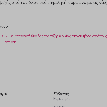
φεξής από τον δικαστικό επιμελητή, σύμφωνα με τις νέες
nsent
PT_Show_Hide_tmp
d_*
ργου
jpcaejmbajljhebicnflhdajc
-10.2.2026-Απογραφή θυρίδας τραπέζης & οικίας από συμβολαιογράφους
t.com
Download
e.com
tic.mustcheck.com
googleapis.com
hubusercontent.com
zonaws.com
lockultimate.net
6.cloudfilt.com
atic.com
όγου
Σύλλογος
Ευρετήριο
Χάρτης