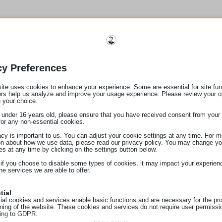
ι Συνάδελφοι,
 διατάξεις του Ν. 5221/2025 (Α΄133) επήλθαν τροποποιή
26 οι πράξεις σφράγισης, αποσφράγισης και απογραφής 
cy Preferences
φασης ή διαταγής που εκδίδεται με την διαδικασία των 
ite uses cookies to enhance your experience. Some are essential for site func
ούνται πλέον από τον δικαστικό επιμελητή.
ers help us analyze and improve your usage experience. Please review your o
ρίπτωση αποτελεί η πράξη της απογραφής θυρίδας τρα
 your choice.
ντος, όταν αυτή διενεργείται αποκλειστικά με την βούλη
e under 16 years old, please ensure that you have received consent from your 
for any non-essential cookies.
κληρονόμων.
acy is important to us. You can adjust your cookie settings at any time. For m
ένη περίπτωση, ο συμβολαιογράφος, δυνάμει του Κώδικα
on about how we use data, please read our privacy policy. You may change yo
 (άρθρο 1), ενεργεί κατόπιν εντολής και με επιμέλεια τ
es at any time by clicking on the settings button below.
ει ελέγξει την ταυτότητα και την ιδιότητά τους, καταγρά
 if you choose to disable some types of cookies, it may impact your experien
he services we are able to offer.
 και του εκτιμητή ως προς το περιεχόμενο και την αξία
ετική έκθεση απογραφής και ασκεί την δέουσα επιμέλεια
tial
ial cookies and services enable basic functions and are necessary for the pr
oning of the website. These cookies and services do not require user permissi
πομένως στην περίπτωση αυτή, κατά το άνοιγμα της θυρίδ
ing to GDPR.