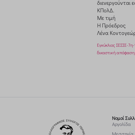
διενεργούνται ε
perf_*
ΚΠολΔ.
pys_co
Με τιμή
SL_GW
Η Πρόεδρος
twk_uui
Λένα Κοντογεώ
bckkboa
Εγκύκλιος ΣΕΣΣΕ-7η
cloudfil
δικαστική απόφαση
heyzin
mm-sta
places.
raw.git
s3.ama
self.adb
srv2024
www.gst
Νομοί Συλλ
Αργολίδα
Μεσσηνία