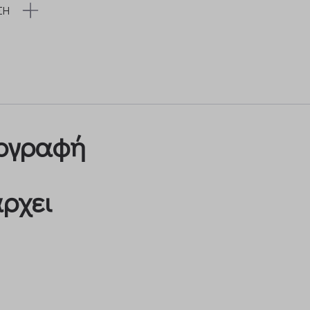
ΣΗ
πογραφή
ρχει