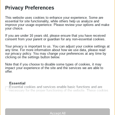
Privacy Preferences
This website uses cookies to enhance your experience. Some are
essential for site functionality, while others help us analyze and
improve your usage experience. Please review your options and make
your choice.
If you are under 16 years old, please ensure that you have received
consent from your parent or guardian for any non-essential cookies.
Your privacy is important to us. You can adjust your cookie settings at
any time. For more information about how we use data, please read
ΛΟΓΟΤΥΠΟ Σ.Σ.Ε.Ν
Download
our privacy policy. You may change your preferences at any time by
Κυρίες και κύριοι Συνάδελφοι,
clicking on the settings button below.
προς ενημέρωσή σας, αναφέρεται ότι οι
Note that if you choose to disable some types of cookies, it may
impact your experience of the site and the services we are able to
συμβολαιογράφοι που έχουν οριστεί με δικαστικές
offer.
αποφάσεις, που δημοσιεύτηκαν εντός του έτους
2025 ή εντός του 2026, εφόσον η σχετική αίτηση
Essential
Essential cookies and services enable basic functions and are
συζητήθηκε εντός του 2025, προκειμένου να
necessary for the proper functioning of the website. These cookies
and services do not require user permission according to GDPR.
διενεργήσουν πράξεις σφράγισης, αποσφράγισης
Show details
και απογραφής, θα μπορούν να εκτελέσουν τις
Analytics
πράξεις αυτές.
Statistics cookies collect usage information, enabling us to gain
mhcookie
insights into how our visitors interact with our website.
Accept All
Επισημαίνεται ότι αναμένεται προς ψήφιση σχετική